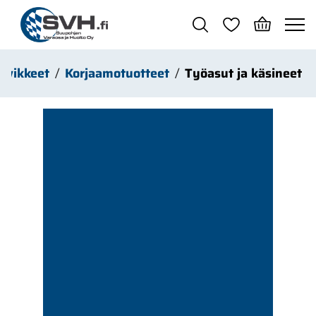
Siirry pääsisältöön
arvikkeet
Korjaamotuotteet
Työasut ja käsineet