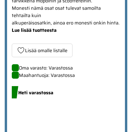
tarvikkeita mopoihin ja scoottereihin.
Monesti nämä osat osat tulevat samoilta
tehtailta kuin
alkuperäisosatkin, ainoa ero monesti onkin hinta.
Lue lisää tuotteesta
Lisää omalle listalle
Oma varasto: Varastossa
Maahantuoja: Varastossa
Heti varastossa