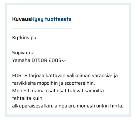
Kuvaus
Kysy tuotteesta
Kytkinvipu.
Sopivuus:
Yamaha DT50R 2005->
FORTE tarjoaa kattavan valikoiman varaosia- ja
tarvikkeita mopoihin ja scoottereihin.
Monesti nämä osat osat tulevat samoilta
tehtailta kuin
alkuperäisosatkin, ainoa ero monesti onkin hinta.