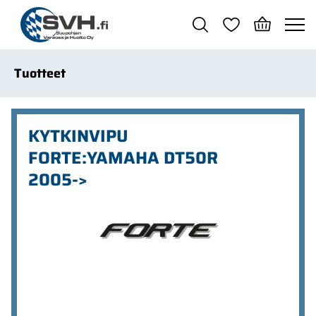
Siirry pääsisältöön
Tuotteet
KYTKINVIPU
FORTE:YAMAHA DT50R
2005->
Ohita kuvat