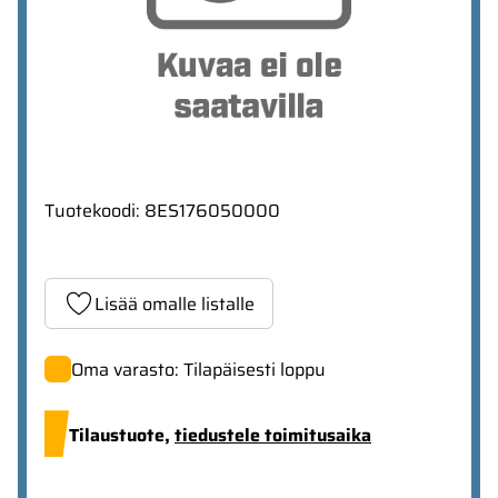
Tuotekoodi
:
8ES176050000
Lisää omalle listalle
Oma varasto: Tilapäisesti loppu
Tilaustuote,
tiedustele toimitusaika