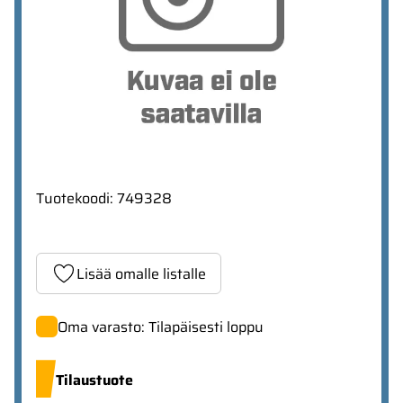
Tuotekoodi
:
749328
Lisää omalle listalle
Oma varasto: Tilapäisesti loppu
Tilaustuote