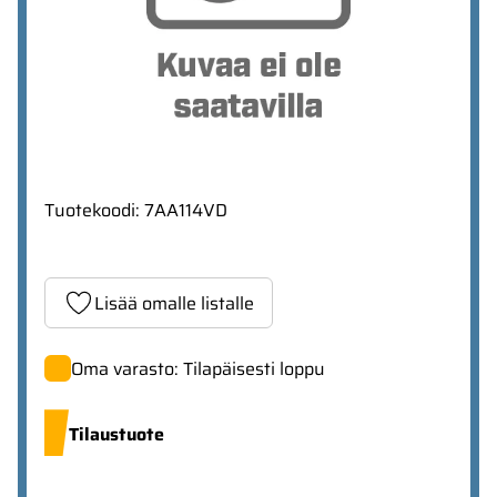
Tuotekoodi
:
7AA114VD
Lisää omalle listalle
Oma varasto: Tilapäisesti loppu
Tilaustuote