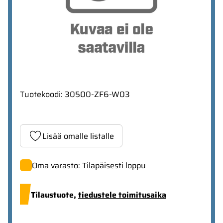
Tuotekoodi
:
30500-ZF6-W03
Lisää omalle listalle
Oma varasto: Tilapäisesti loppu
Tilaustuote,
tiedustele toimitusaika