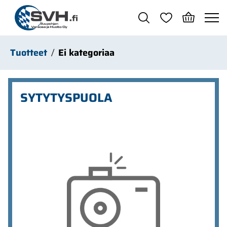
Siirry pääsisältöön
Tuotteet
Ei kategoriaa
SYTYTYSPUOLA
Ohita kuvat