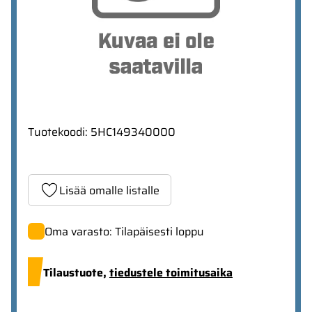
Tuotekoodi
:
5HC149340000
Lisää omalle listalle
Oma varasto: Tilapäisesti loppu
Tilaustuote,
tiedustele toimitusaika