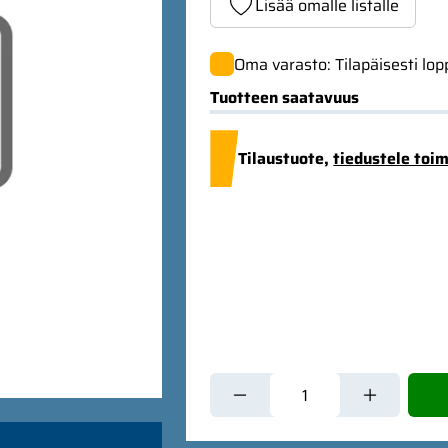
Lisää omalle listalle
Oma varasto: Tilapäisesti lo
Tuotteen saatavuus
Tilaustuote,
tiedustele toi