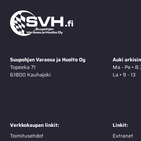
Suupohjan Varaosa ja Huolto Oy
Auki arkisin
Topeeka 71
Ma - Pe • 8.
61800 Kauhajoki
La • 9 - 13
Verkkokaupan linkit:
Linkit:
Toimitusehdot
Extranet