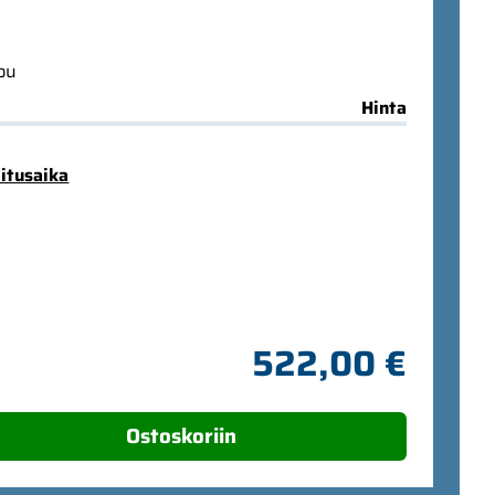
ppu
Hinta
mitusaika
522,00 €
Ostoskoriin