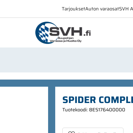
Tarjoukset
Auton varaosat
SVH A
SPIDER COMPL
Tuotekoodi
:
8ES176400000