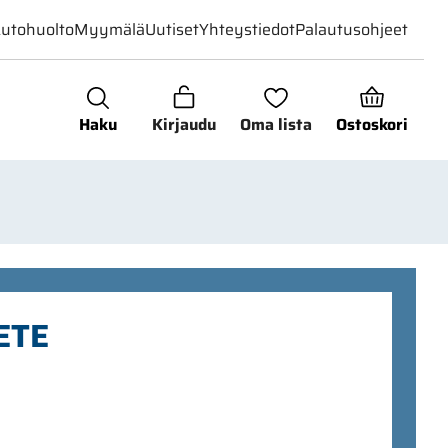
utohuolto
Myymälä
Uutiset
Yhteystiedot
Palautusohjeet
Haku
Kirjaudu
Oma lista
Ostoskori
ETE