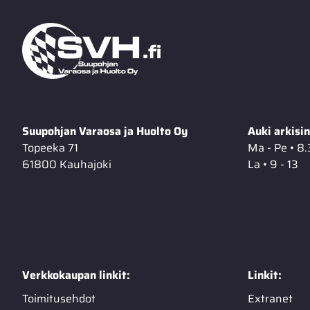
Suupohjan Varaosa ja Huolto Oy
Auki arkisin
Topeeka 71
Ma - Pe • 8.
61800 Kauhajoki
La • 9 - 13
Verkkokaupan linkit:
Linkit:
Toimitusehdot
Extranet