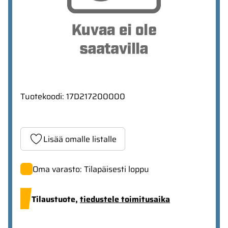
Tuotekoodi
:
17D217200000
Lisää omalle listalle
Oma varasto: Tilapäisesti loppu
Tilaustuote,
tiedustele toimitusaika