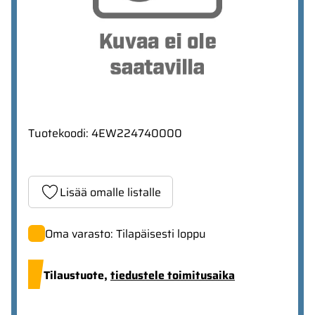
Tuotekoodi
:
4EW224740000
Lisää omalle listalle
Oma varasto: Tilapäisesti loppu
Tilaustuote,
tiedustele toimitusaika