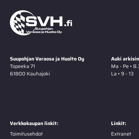
Suupohjan Varaosa ja Huolto Oy
Auki arkisin
Topeeka 71
Ma - Pe • 8.
61800 Kauhajoki
La • 9 - 13
Verkkokaupan linkit:
Linkit:
Toimitusehdot
Extranet