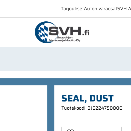
Tarjoukset
Auton varaosat
SVH A
SEAL, DUST
Tuotekoodi
:
3JE224750000