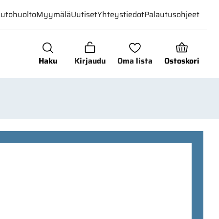
utohuolto
Myymälä
Uutiset
Yhteystiedot
Palautusohjeet
Haku
Kirjaudu
Oma lista
Ostoskori