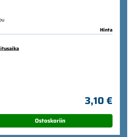
ppu
Hinta
mitusaika
3,10 €
Ostoskoriin