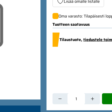
Lisää omalle listalle
Oma varasto: Tilapäisesti lo
Tuotteen saatavuus
Tilaustuote,
tiedustele toi