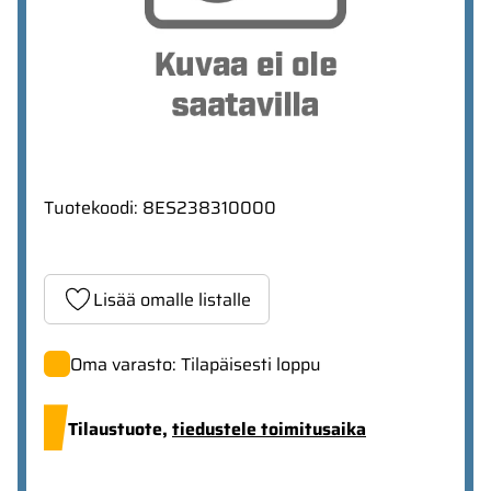
Tuotekoodi
:
8ES238310000
Lisää omalle listalle
Oma varasto: Tilapäisesti loppu
Tilaustuote,
tiedustele toimitusaika