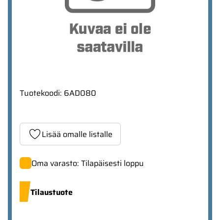
Tuotekoodi
:
6AD080
Lisää omalle listalle
Oma varasto: Tilapäisesti loppu
Tilaustuote