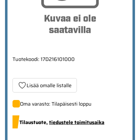
Tuotekoodi
:
17D216101000
Lisää omalle listalle
Oma varasto: Tilapäisesti loppu
Tilaustuote,
tiedustele toimitusaika