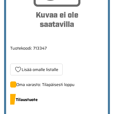
Tuotekoodi
:
713347
Lisää omalle listalle
Oma varasto: Tilapäisesti loppu
Tilaustuote