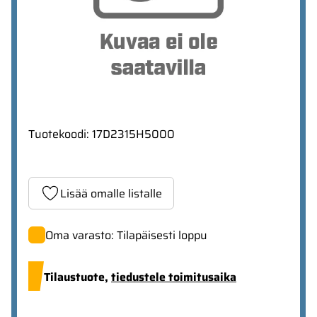
Tuotekoodi
:
17D2315H5000
Lisää omalle listalle
Oma varasto: Tilapäisesti loppu
Tilaustuote,
tiedustele toimitusaika