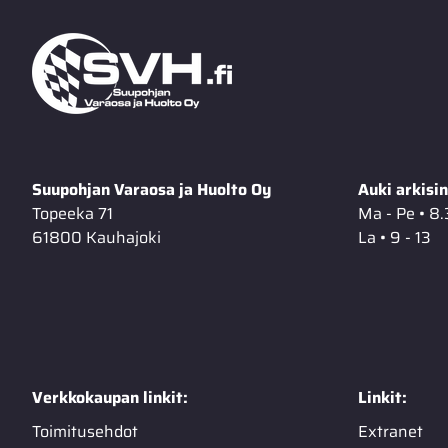
Suupohjan Varaosa ja Huolto Oy
Auki arkisin
Topeeka 71
Ma - Pe • 8.
61800 Kauhajoki
La • 9 - 13
Verkkokaupan linkit:
Linkit:
Toimitusehdot
Extranet