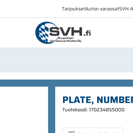
Tarjoukset
Auton varaosat
SVH A
PLATE, NUMBE
Tuotekoodi
:
17D234855000