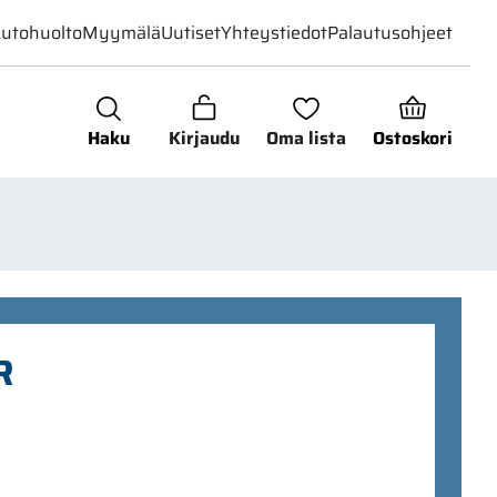
utohuolto
Myymälä
Uutiset
Yhteystiedot
Palautusohjeet
Haku
Kirjaudu
Oma lista
Ostoskori
R