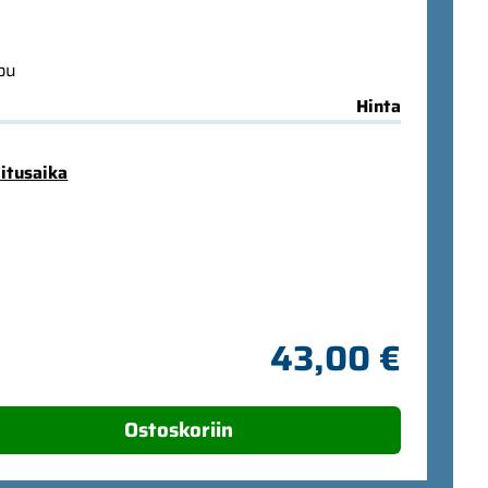
ppu
Hinta
mitusaika
43,00 €
Ostoskoriin