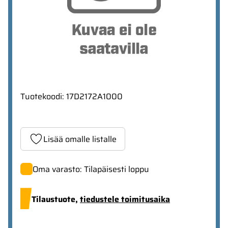
Tuotekoodi
:
17D2172A1000
Lisää omalle listalle
Oma varasto: Tilapäisesti loppu
Tilaustuote,
tiedustele toimitusaika