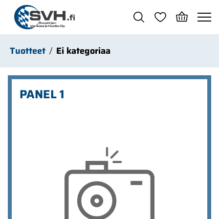
Siirry pääsisältöön
Tuotteet
Ei kategoriaa
PANEL 1
Ohita kuvat