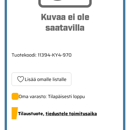
Tuotekoodi
:
11394-KY4-970
Lisää omalle listalle
Oma varasto: Tilapäisesti loppu
Tilaustuote,
tiedustele toimitusaika