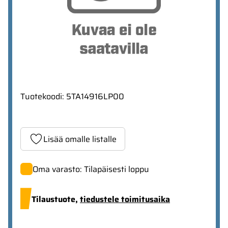
Tuotekoodi
:
5TA14916LP00
Lisää omalle listalle
Oma varasto: Tilapäisesti loppu
Tilaustuote,
tiedustele toimitusaika