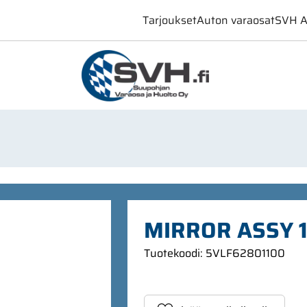
Tarjoukset
Auton varaosat
SVH A
MIRROR ASSY 
Tuotekoodi
:
5VLF62801100