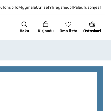
utohuolto
Myymälä
Uutiset
Yhteystiedot
Palautusohjeet
Haku
Kirjaudu
Oma lista
Ostoskori
1