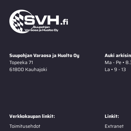
Suupohjan Varaosa ja Huolto Oy
Auki arkisin
Topeeka 71
Ma - Pe • 8.
61800 Kauhajoki
La • 9 - 13
Verkkokaupan linkit:
Linkit:
Toimitusehdot
Extranet