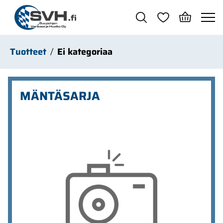
Siirry pääsisältöön
Tuotteet
Ei kategoriaa
MÄNTÄSARJA
Ohita kuvat