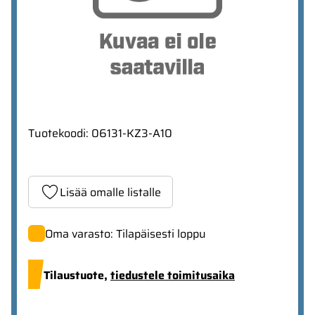
Tuotekoodi
:
06131-KZ3-A10
Lisää omalle listalle
Oma varasto: Tilapäisesti loppu
Tilaustuote,
tiedustele toimitusaika