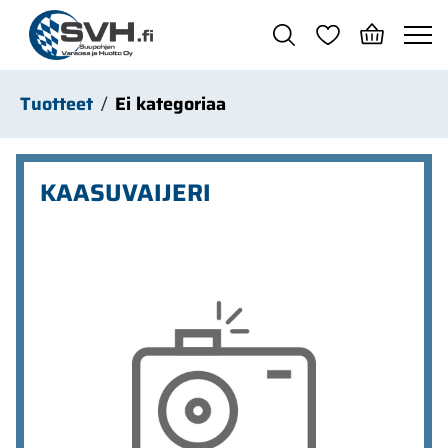
Siirry pääsisältöön
Tuotteet
Ei kategoriaa
KAASUVAIJERI
Ohita kuvat