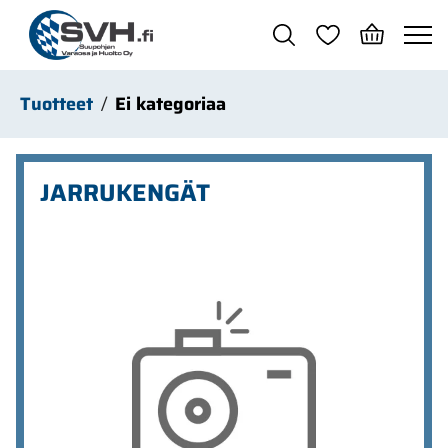
Siirry pääsisältöön
Tuotteet
Ei kategoriaa
JARRUKENGÄT
Ohita kuvat