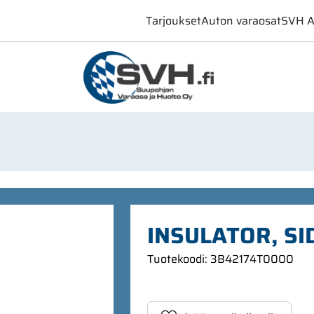
Tarjoukset
Auton varaosat
SVH A
INSULATOR, SI
Tuotekoodi
:
3B42174T0000