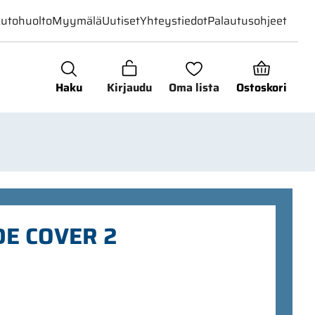
utohuolto
Myymälä
Uutiset
Yhteystiedot
Palautusohjeet
Haku
Kirjaudu
Oma lista
Ostoskori
DE COVER 2