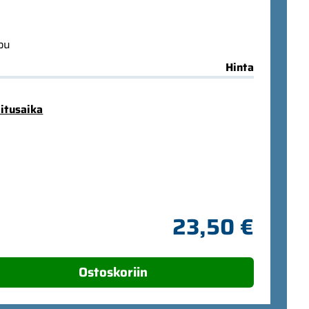
ppu
Hinta
mitusaika
23,50 €
Ostoskoriin