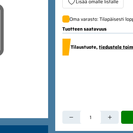
Lisää omalle listalle
Oma varasto: Tilapäisesti lo
Tuotteen saatavuus
Tilaustuote,
tiedustele toi