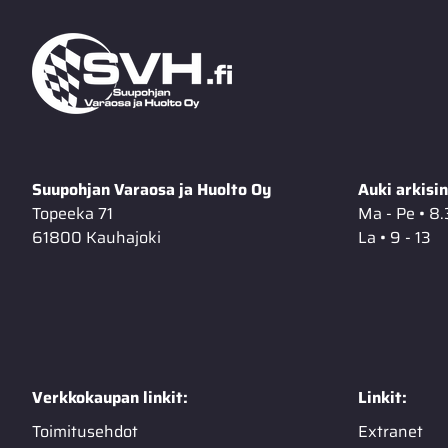
Suupohjan Varaosa ja Huolto Oy
Auki arkisin
Topeeka 71
Ma - Pe • 8.
61800 Kauhajoki
La • 9 - 13
Verkkokaupan linkit:
Linkit:
Toimitusehdot
Extranet