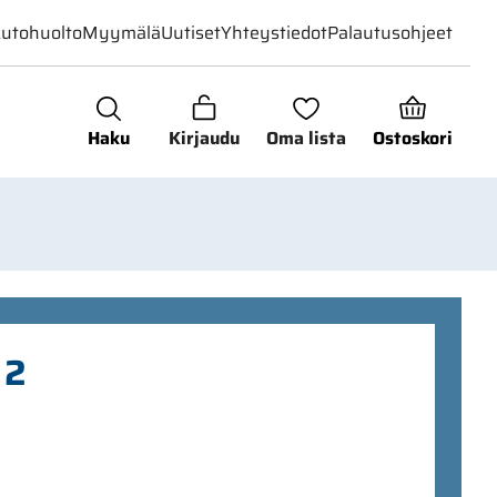
utohuolto
Myymälä
Uutiset
Yhteystiedot
Palautusohjeet
Haku
Kirjaudu
Oma lista
Ostoskori
 2