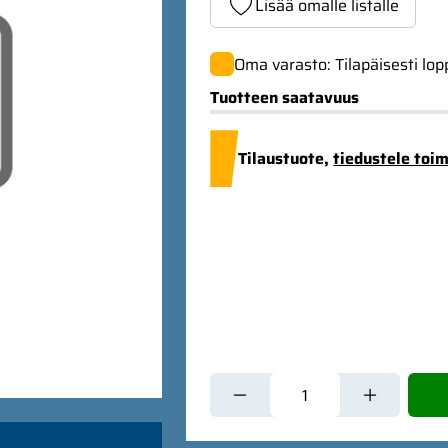
Lisää omalle listalle
Oma varasto: Tilapäisesti lo
Tuotteen saatavuus
Tilaustuote,
tiedustele toi