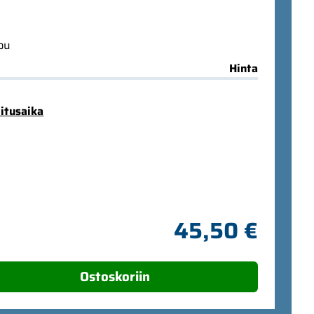
ppu
Hinta
mitusaika
45,50 €
Ostoskoriin