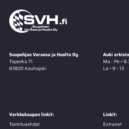
Suupohjan Varaosa ja Huolto Oy
Auki arkisin
Topeeka 71
Ma - Pe • 8.
61800 Kauhajoki
La • 9 - 13
Verkkokaupan linkit:
Linkit:
Toimitusehdot
Extranet