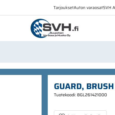
Tarjoukset
Auton varaosat
SVH A
GUARD, BRUSH
Tuotekoodi
:
8GL261421000