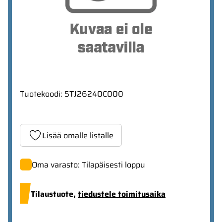
Tuotekoodi
:
5TJ26240C000
Lisää omalle listalle
Oma varasto: Tilapäisesti loppu
Tilaustuote,
tiedustele toimitusaika