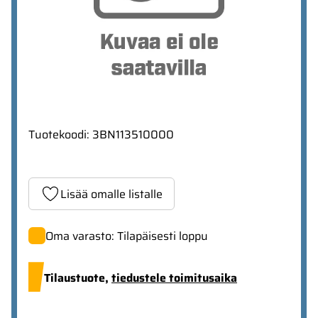
Tuotekoodi
:
3BN113510000
Lisää omalle listalle
Oma varasto: Tilapäisesti loppu
Tilaustuote,
tiedustele toimitusaika