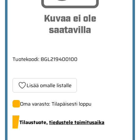
Tuotekoodi
:
8GL219400100
Lisää omalle listalle
Oma varasto: Tilapäisesti loppu
Tilaustuote,
tiedustele toimitusaika