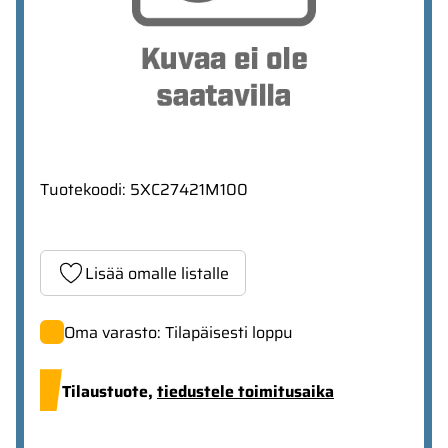
Tuotekoodi
:
5XC27421M100
Lisää omalle listalle
Oma varasto: Tilapäisesti loppu
Tilaustuote,
tiedustele toimitusaika