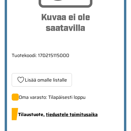
Tuotekoodi
:
17D215115000
Lisää omalle listalle
Oma varasto: Tilapäisesti loppu
Tilaustuote,
tiedustele toimitusaika