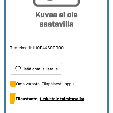
Tuotekoodi
:
JU0E44500000
Lisää omalle listalle
Oma varasto: Tilapäisesti loppu
Tilaustuote,
tiedustele toimitusaika