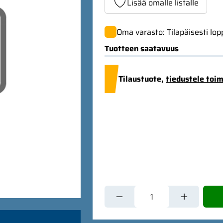
Lisää omalle listalle
Oma varasto: Tilapäisesti lo
Tuotteen saatavuus
Tilaustuote,
tiedustele toi