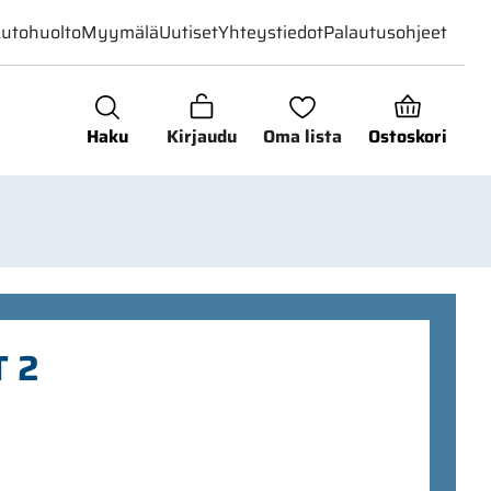
utohuolto
Myymälä
Uutiset
Yhteystiedot
Palautusohjeet
Haku
Kirjaudu
Oma lista
Ostoskori
 2