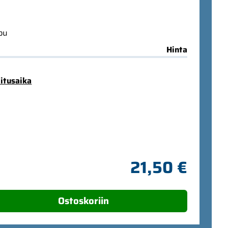
ppu
Hinta
mitusaika
21,50 €
Ostoskoriin