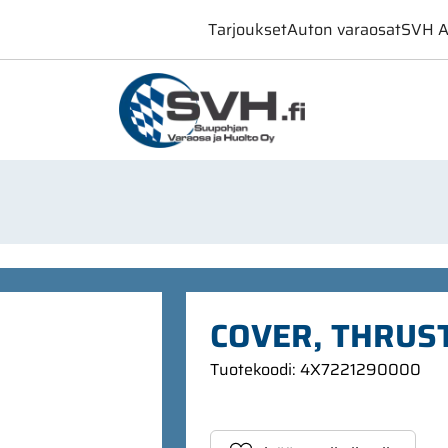
Tarjoukset
Auton varaosat
SVH A
COVER, THRUST
Tuotekoodi
:
4X7221290000