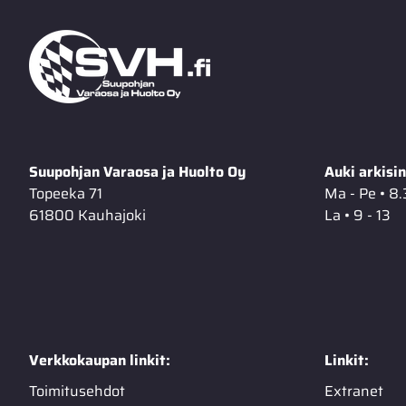
Suupohjan Varaosa ja Huolto Oy
Auki arkisin
Topeeka 71
Ma - Pe • 8.
61800 Kauhajoki
La • 9 - 13
Verkkokaupan linkit:
Linkit:
Toimitusehdot
Extranet