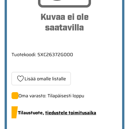
Tuotekoodi
:
5XC26372G000
Lisää omalle listalle
Oma varasto: Tilapäisesti loppu
Tilaustuote,
tiedustele toimitusaika