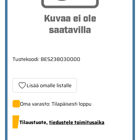
Tuotekoodi
:
8ES238030000
Lisää omalle listalle
Oma varasto: Tilapäisesti loppu
Tilaustuote,
tiedustele toimitusaika