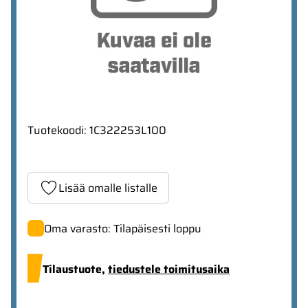
Tuotekoodi
:
1C322253L100
Lisää omalle listalle
Oma varasto: Tilapäisesti loppu
Tilaustuote,
tiedustele toimitusaika