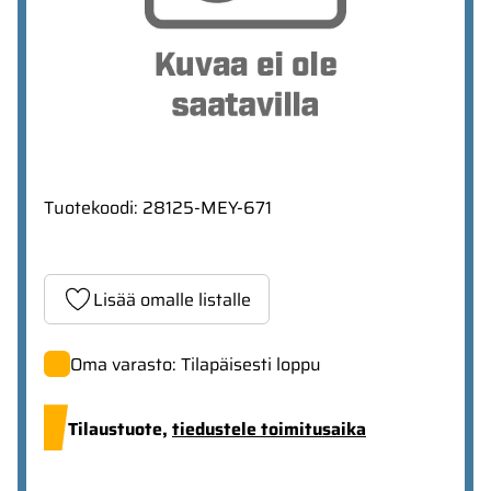
Tuotekoodi
:
28125-MEY-671
Lisää omalle listalle
Oma varasto: Tilapäisesti loppu
Tilaustuote,
tiedustele toimitusaika