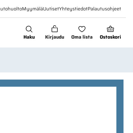
utohuolto
Myymälä
Uutiset
Yhteystiedot
Palautusohjeet
Haku
Kirjaudu
Oma lista
Ostoskori