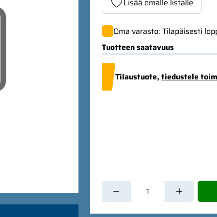
Lisää omalle listalle
Oma varasto: Tilapäisesti lo
Tuotteen saatavuus
Tilaustuote,
tiedustele toi