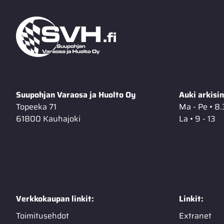
Suupohjan Varaosa ja Huolto Oy
Auki arkisin
Topeeka 71
Ma - Pe • 8.
61800 Kauhajoki
La • 9 - 13
Verkkokaupan linkit:
Linkit:
Toimitusehdot
Extranet