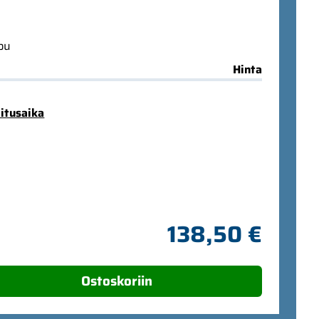
ppu
Hinta
mitusaika
138,50 €
Ostoskoriin