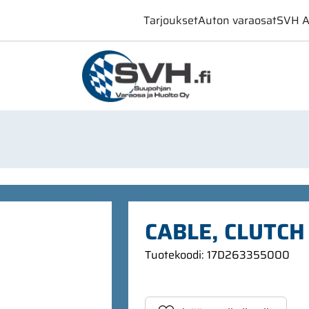
Tarjoukset
Auton varaosat
SVH A
CABLE, CLUTCH
Tuotekoodi
:
17D263355000