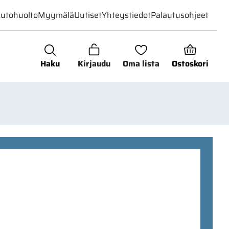
utohuolto
Myymälä
Uutiset
Yhteystiedot
Palautusohjeet
Haku
Kirjaudu
Oma lista
Ostoskori