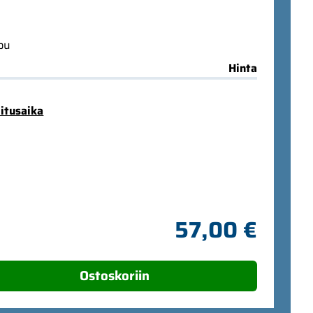
ppu
Hinta
mitusaika
57,00 €
Ostoskoriin