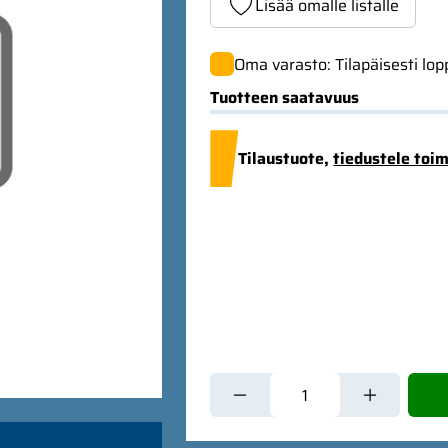
Lisää omalle listalle
Oma varasto: Tilapäisesti lo
Tuotteen saatavuus
Tilaustuote,
tiedustele toi