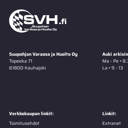
Suupohjan Varaosa ja Huolto Oy
Auki arkisin
Topeeka 71
Ma - Pe • 8.
61800 Kauhajoki
La • 9 - 13
Verkkokaupan linkit:
Linkit:
Toimitusehdot
Extranet