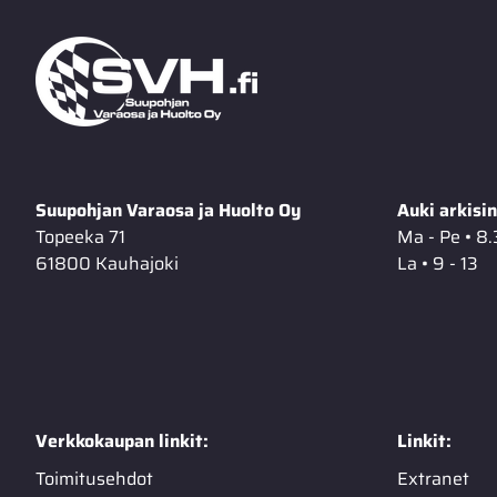
Suupohjan Varaosa ja Huolto Oy
Auki arkisin
Topeeka 71
Ma - Pe • 8.
61800 Kauhajoki
La • 9 - 13
Verkkokaupan linkit:
Linkit:
Toimitusehdot
Extranet