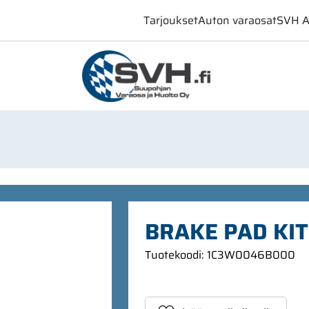
Tarjoukset
Auton varaosat
SVH A
BRAKE PAD KIT
Tuotekoodi
:
1C3W0046B000