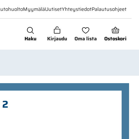
utohuolto
Myymälä
Uutiset
Yhteystiedot
Palautusohjeet
Haku
Kirjaudu
Oma lista
Ostoskori
 2