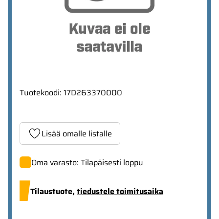
Tuotekoodi
:
17D263370000
Lisää omalle listalle
Oma varasto: Tilapäisesti loppu
Tilaustuote,
tiedustele toimitusaika