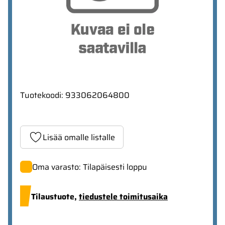
Tuotekoodi
:
933062064800
Lisää omalle listalle
Oma varasto: Tilapäisesti loppu
Tilaustuote,
tiedustele toimitusaika