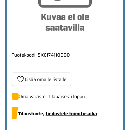
Tuotekoodi
:
5XC174110000
Lisää omalle listalle
Oma varasto: Tilapäisesti loppu
Tilaustuote,
tiedustele toimitusaika