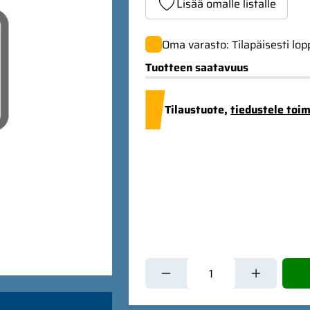
Lisää omalle listalle
Oma varasto: Tilapäisesti lo
Tuotteen saatavuus
Tilaustuote,
tiedustele toi