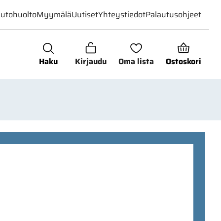
utohuolto
Myymälä
Uutiset
Yhteystiedot
Palautusohjeet
Haku
Kirjaudu
Oma lista
Ostoskori