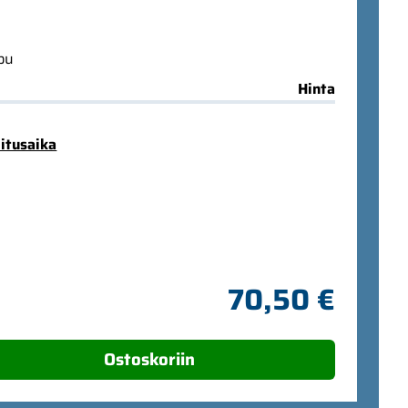
ppu
Hinta
mitusaika
70,50 €
Ostoskoriin