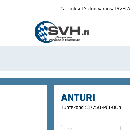
Tarjoukset
Auton varaosat
SVH A
ANTURI
Tuotekoodi
:
37750-PC1-004