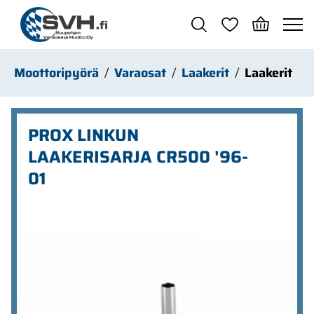
Siirry pääsisältöön
Moottoripyörä
Varaosat
Laakerit
Laakerit
PROX LINKUN
LAAKERISARJA CR500 '96-
01
Ohita kuvat