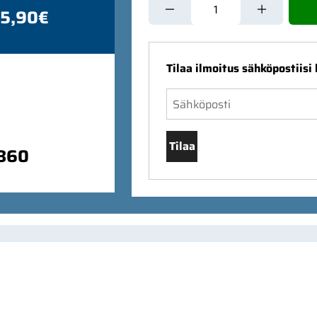
 5,90€
Tilaa ilmoitus sähköpostiisi
Tilaa
9860