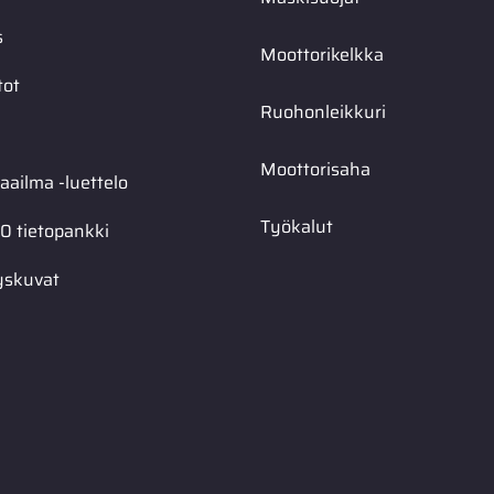
s
Moottorikelkka
tot
Ruohonleikkuri
Moottorisaha
ailma -luettelo
Työkalut
0 tietopankki
yskuvat