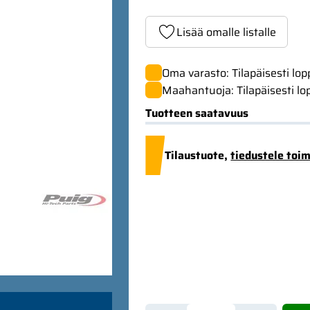
Lisää omalle listalle
Oma varasto: Tilapäisesti lo
Maahantuoja: Tilapäisesti lo
Tuotteen saatavuus
Tilaustuote,
tiedustele toi