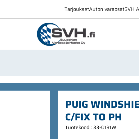
Tarjoukset
Auton varaosat
SVH A
PUIG WINDSHI
C/FIX TO PH
Tuotekoodi
:
33-0131W