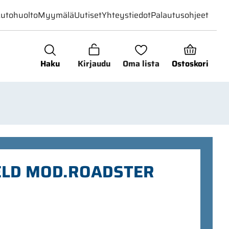
utohuolto
Myymälä
Uutiset
Yhteystiedot
Palautusohjeet
Haku
Kirjaudu
Oma lista
Ostoskori
ELD MOD.ROADSTER