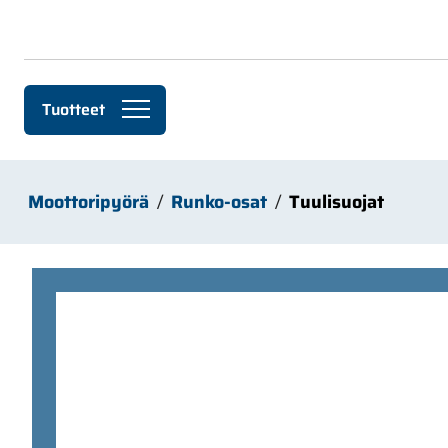
Siirry pääsisältöön
Tuotteet
Moottoripyörä
Runko-osat
Tuulisuojat
Ohita kuvat