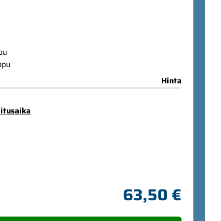
ppu
ppu
Hinta
mitusaika
63,50 €