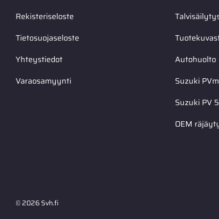
Rekisteriseloste
Talvisäilyty
Tietosuojaseloste
Tuotekuvas
Yhteystiedot
Autohuolto
Varaosamyynti
Suzuki PVma
Suzuki PV 5
OEM räjäyt
© 2026 Svh.fi