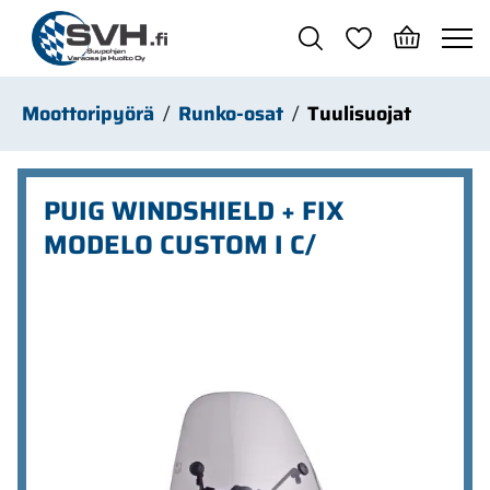
Siirry pääsisältöön
Moottoripyörä
Runko-osat
Tuulisuojat
PUIG WINDSHIELD + FIX
MODELO CUSTOM I C/
Ohita kuvat