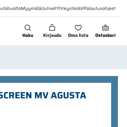
utohuolto
Myymälä
Uutiset
Yhteystiedot
Palautusohjeet
Haku
Kirjaudu
Oma lista
Ostoskori
 SCREEN MV AGUSTA