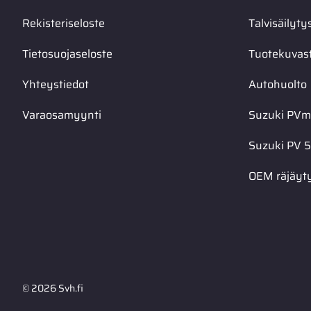
Rekisteriseloste
Talvisäilyty
Tietosuojaseloste
Tuotekuvas
Yhteystiedot
Autohuolto
Varaosamyynti
Suzuki PVma
Suzuki PV 5
OEM räjäyt
© 2026 Svh.fi