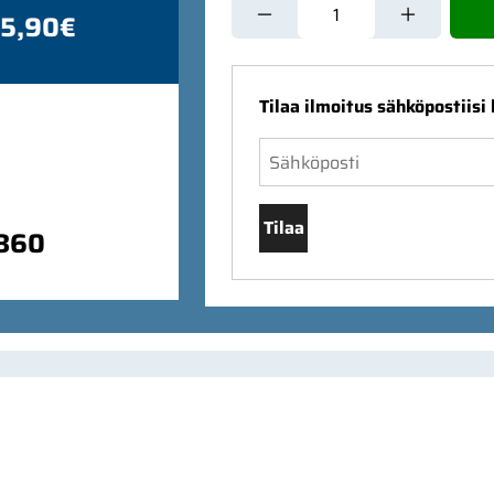
 5,90€
Tilaa ilmoitus sähköpostiisi
Tilaa
9860