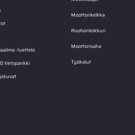
s
Moottorikelkka
tot
Ruohonleikkuri
Moottorisaha
ailma -luettelo
Työkalut
0 tietopankki
yskuvat