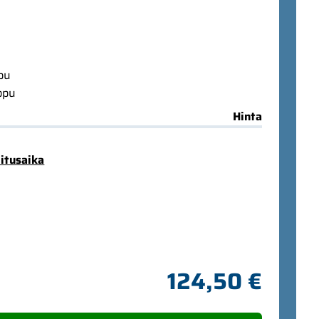
ppu
ppu
Hinta
mitusaika
124,50 €