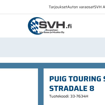
Tarjoukset
Auton varaosat
SVH A
PUIG TOURING
STRADALE 8
Tuotekoodi
:
33-7634H