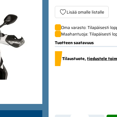
Lisää omalle listalle
Oma varasto: Tilapäisesti lo
Maahantuoja: Tilapäisesti lo
Tuotteen saatavuus
Tilaustuote,
tiedustele toi