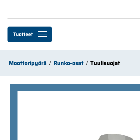
Siirry pääsisältöön
Tuotteet
Moottoripyörä
Runko-osat
Tuulisuojat
Ohita kuvat