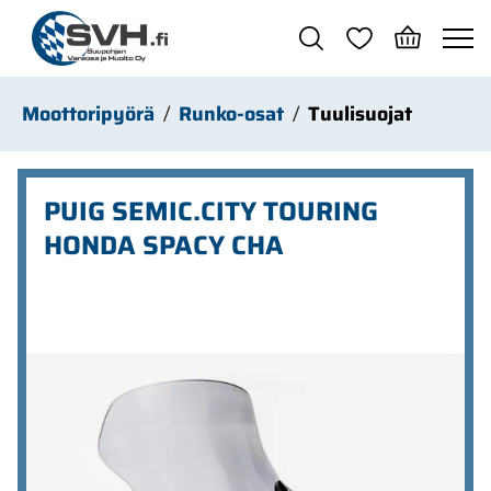
Siirry pääsisältöön
Moottoripyörä
Runko-osat
Tuulisuojat
PUIG SEMIC.CITY TOURING
HONDA SPACY CHA
Ohita kuvat