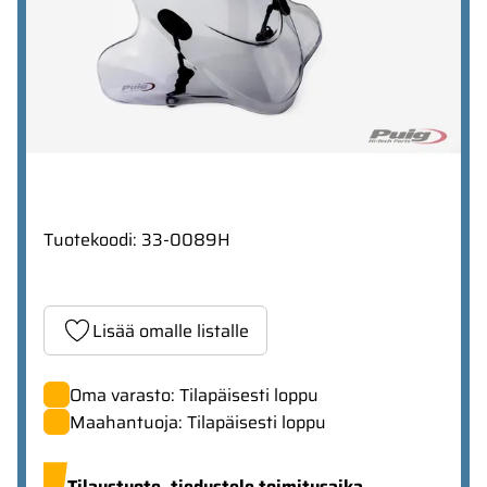
Tuotekoodi
:
33-0089H
Lisää omalle listalle
Oma varasto: Tilapäisesti loppu
Maahantuoja: Tilapäisesti loppu
Tilaustuote,
tiedustele toimitusaika